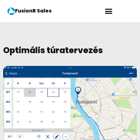
FusionR Sales
Optimális túratervezés