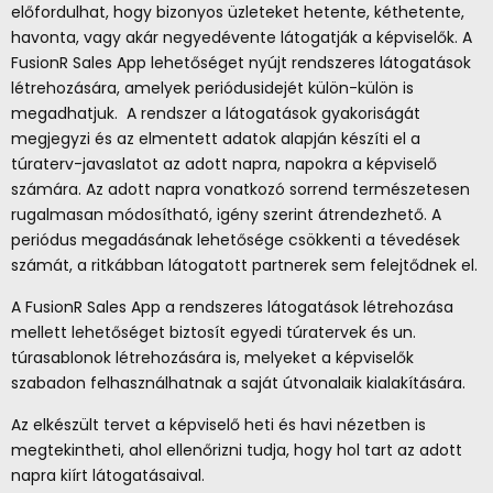
előfordulhat, hogy bizonyos üzleteket hetente, kéthetente,
havonta, vagy akár negyedévente látogatják a képviselők. A
FusionR Sales App lehetőséget nyújt rendszeres látogatások
létrehozására, amelyek periódusidejét külön-külön is
megadhatjuk. A rendszer a látogatások gyakoriságát
megjegyzi és az elmentett adatok alapján készíti el a
túraterv-javaslatot az adott napra, napokra a képviselő
számára. Az adott napra vonatkozó sorrend természetesen
rugalmasan módosítható, igény szerint átrendezhető. A
periódus megadásának lehetősége csökkenti a tévedések
számát, a ritkábban látogatott partnerek sem felejtődnek el.
A FusionR Sales App a rendszeres látogatások létrehozása
mellett lehetőséget biztosít egyedi túratervek és un.
túrasablonok létrehozására is, melyeket a képviselők
szabadon felhasználhatnak a saját útvonalaik kialakítására.
Az elkészült tervet a képviselő heti és havi nézetben is
megtekintheti, ahol ellenőrizni tudja, hogy hol tart az adott
napra kiírt látogatásaival.