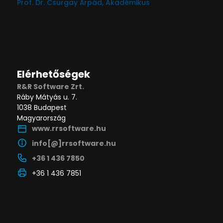
Prof. Dr. Csurgay Árpád, Akadémikus
Elérhetőségek
R&R Software Zrt.
Ráby Mátyás u. 7.
1038 Budapest
Magyarország
www.rrsoftware.hu
info[@]rrsoftware.hu
+36 1 436 7850
+36 1 436 7851