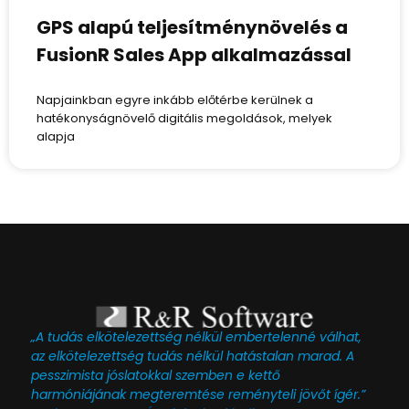
GPS alapú teljesítménynövelés a
FusionR Sales App alkalmazással
Napjainkban egyre inkább előtérbe kerülnek a
hatékonyságnövelő digitális megoldások, melyek
alapja
„A tudás elkötelezettség nélkül embertelenné válhat,
az elkötelezettség tudás nélkül hatástalan marad. A
pesszimista jóslatokkal szemben e kettő
harmóniájának megteremtése reményteli jövőt ígér.”