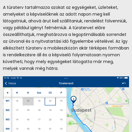
A túraterv tartalmazza azokat az egységeket, üzleteket,
amelyeket a képviselőknek az adott napon meg kell
látogatniuk, ahová árut kell szállítaniuk, rendelést fölvenniük,
vagy például igényt felmérniük. A túratervet előre
összeállíthatjuk, meghatározva a legoptimálisabb sorrendet
az útvonal és a nyitvatartási idő figyelembe vételével. Az így
elkészített túraterv a mobileszközön akár térképes formában
is rendelkezésre áll és a képviselő folyamatosan nyomon
követheti, hogy mely egységeket látogatta már meg,
melyek vannak még hátra.