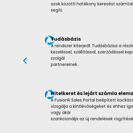
rendszerben, kizárva bármilyen hiba és 
Hűségpontok
A FusionR Sales Portal-ban hűségprogram
hűségpontokkal is jutalmazhatja és ösz
vásárlásokra.
Önkiszolgáló ügyintézés
Vevői maguk indíthatnak elszámolásokat
is, amik állapotát folyamatosan nyomon
is kérhetnek értesítést az ügyek előreha