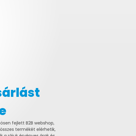
sárlást
e
nösen fejlett B2B webshop,
összes termékét elérhetik,
ik a rájuk érvényes árak és