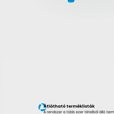
Ügyfélre szabott árképzés
n
Partnerei mindig a velük szerződött ár