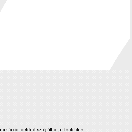
tmusára lett tervezve, így a szektor