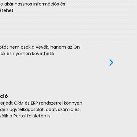
thezálló felhasználói élményt nyújt.
ípusú promóciót beállíthat, amit
 főoldalán. A promóciók beépülnek az árazási
an érvényesülnek, amint teljesülnek a
rdőív funkciója nem csak hasznos
ügyfélélmény növelésére is kitűnő eszköz.