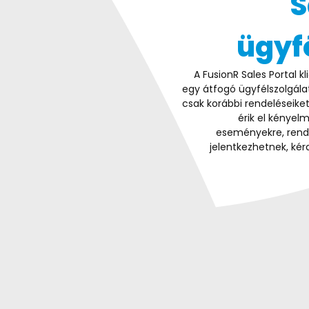
S
ügyf
A FusionR Sales Portal k
egy átfogó ügyfélszolgálat
csak korábbi rendeléseiket
érik el kényelm
eseményekre, rend
jelentkezhetnek, kér