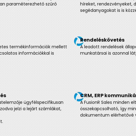
félreértés lehetőségét.
szereplőinek különösen tes
Promóciók kezelése
okat is kialakíthat, így
A rendszerben bármilyen t
tönözheti partnereit újabb
népszerűsíthet is a Portal
rendszerbe és automatikus
kedvezmény feltételei.
Kérdőívek
, reklamációkat és visszárukat
A FusionR Sales Portal ké
 is követhetik, vagy emailben
ügyfélfelmérésekre jó, az 
ladásáról.