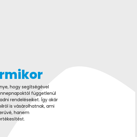
ármikor
őnye, hogy segítségével
, ünnepnapoktól függetlenül
adni rendeléseiket. Így akár
ilról is vásárolhatnak, ami
zerűvé, hanem
rtékesítést.