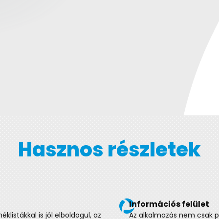
Hasznos részletek
FMCG rendszerlogika
akat és kedvezményeket látják a
A rendszer az FMCG piac ri