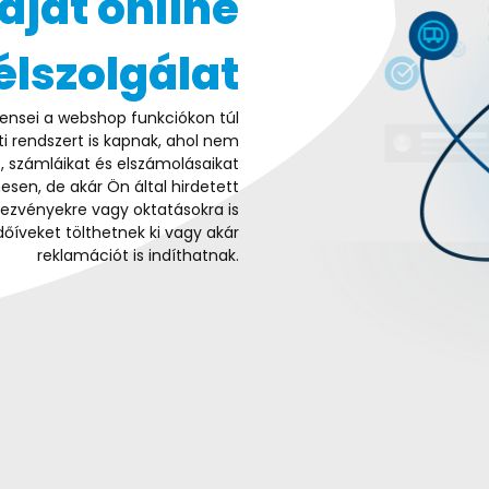
aját online
élszolgálat
liensei a webshop funkciókon túl
i rendszert is kapnak, ahol nem
, számláikat és elszámolásaikat
esen, de akár Ön által hirdetett
ezvényekre vagy oktatásokra is
dőíveket tölthetnek ki vagy akár
reklamációt is indíthatnak.