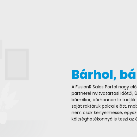
Bárhol, b
A FusionR Sales Portal nagy el
partnerei nyitvatartási időtől
bármikor, bárhonnan le tudják 
saját raktáruk polcai elött, mob
nem csak kényelmessé, egys
költséghatékonnyá is teszi az é