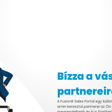
Bízza a vá
partnereir
A FusionR Sales Portal egy külö
amin keresztül partnerei az Ön 
megrendelhetik és ki is fizethet