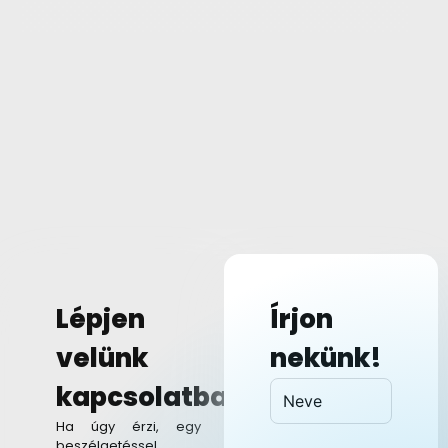
Lépjen
Írjon
velünk
nekünk!
kapcsolatba!
Ha úgy érzi, egy
beszélgetéssel