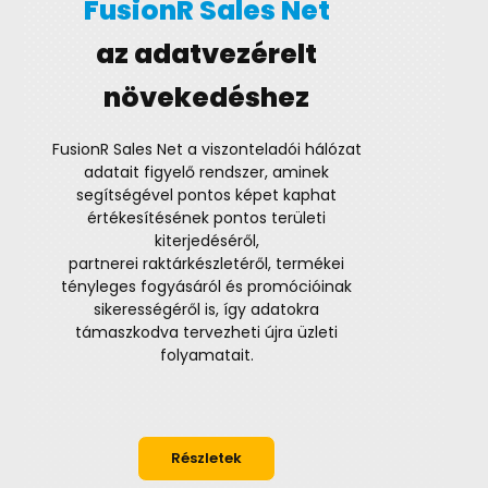
FusionR Sales Net
az adatvezérelt
növekedéshez
FusionR Sales Net a viszonteladói hálózat
adatait figyelő rendszer, aminek
segítségével pontos képet kaphat
értékesítésének pontos területi
kiterjedéséről,
partnerei raktárkészletéről, termékei
tényleges fogyásáról és promócióinak
sikerességéről is, így adatokra
támaszkodva tervezheti újra üzleti
folyamatait.
Részletek