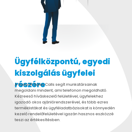
Ügyfélközpontú, egyedi
kiszolgálás ügyfelei
részére
A FusionR Sales Calls segít munkatársainak
megoldani mindent, ami telefonon megoldható.
Kézreeső híváskezelő felületével, ügyfelekhez
igazodó okos ajánlórendszerével, és több ezres
terméklistákat és ügyféladatbázisokat is könnyedén
kezelő rendelőfelületével igazán hasznos eszközzé
teszi az értékesítésben.