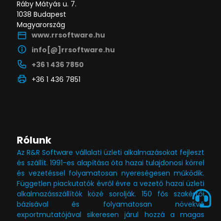
Ráby Mátyás u. 7.
1038 Budapest
Magyarország
www.rrsoftware.hu
info[@]rrsoftware.hu
+36 1 436 7850
+36 1 436 7851
Rólunk
Az R&R Software vállalati üzleti alkalmazásokat fejleszt
és szállít. 1991-es alapítása óta hazai tulajdonosi körrel
és vezetéssel folyamatosan nyereségesen működik.
Független piackutatók évről évre a vezető hazai üzleti
alkalmazásszállítók közé sorolják. 150 fős szakértői
bázisával és folyamatosan növekvő
exportmutatójával sikeresen járul hozzá a magas