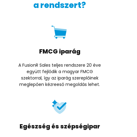
a rendszert?
FMCG iparág
A FusionR Sales teljes rendszere 20 éve
együtt fejlődik a magyar FMCG
szektorral, így az iparág szereplőinek
meglepően kézreeső megoldás lehet.
Egészség és szépségipar