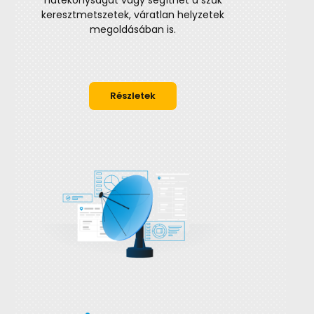
hatékonyságát vagy segíthet a szűk
keresztmetszetek, váratlan helyzetek
megoldásában is.
Részletek