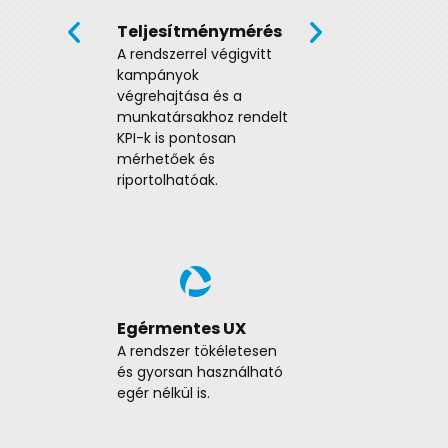
nyugo
kérdés
Teljesítménymérés
a tele
A rendszerrel végigvitt
válasz
kampányok
mailek
végrehajtása és a
munkatársakhoz rendelt
KPI-k is pontosan
a
mérhetőek és
riportolhatóak.
Egérmentes UX
A rendszer tökéletesen
és gyorsan használható
egér nélkül is.