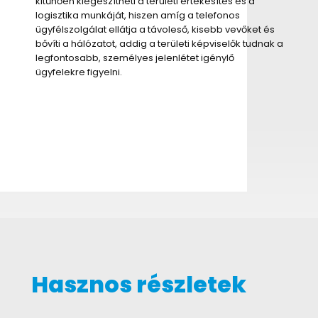
kitűnően kiegészítheti a területi értékesítés és a
logisztika munkáját, hiszen amíg a telefonos
ügyfélszolgálat ellátja a távoleső, kisebb vevőket és
bővíti a hálózatot, addig a területi képviselők tudnak a
legfontosabb, személyes jelenlétet igénylő
ügyfelekre figyelni.
Hasznos részletek