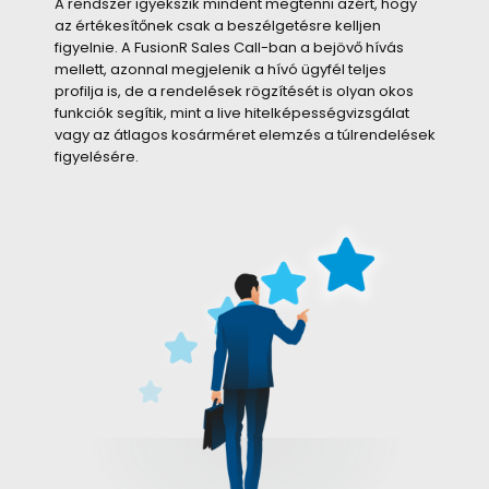
A rendszer igyekszik mindent megtenni azért, hogy
az értékesítőnek csak a beszélgetésre kelljen
figyelnie. A FusionR Sales Call-ban a bejövő hívás
mellett, azonnal megjelenik a hívó ügyfél teljes
profilja is, de a rendelések rögzítését is olyan okos
funkciók segítik, mint a live hitelképességvizsgálat
vagy az átlagos kosárméret elemzés a túlrendelések
figyelésére.