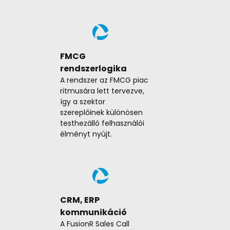
FMCG
Mind
rendszerlogika
part
A rendszer az FMCG piac
Az al
ritmusára lett tervezve,
túl, e
így a szektor
rendel
szereplőinek különösen
státus
testhezálló felhasználói
folyó
élményt nyújt.
lénye
a meg
rendsz
áteme
CRM, ERP
kommunikáció
A FusionR Sales Call