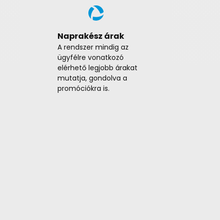
t
Naprakész árak
A rendszer mindig az
ügyfélre vonatkozó
elérhető legjobb árakat
mutatja, gondolva a
promóciókra is.