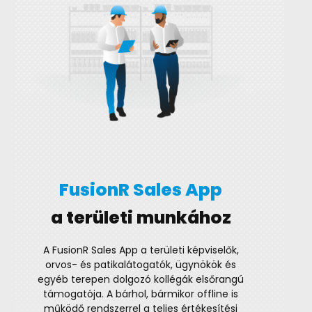
FusionR Sales App
a területi munkához
A FusionR Sales App a területi képviselők,
orvos- és patikalátogatók, ügynökök és
egyéb terepen dolgozó kollégák elsőrangú
támogatója. A bárhol, bármikor offline is
működő rendszerrel a teljes értékesítési