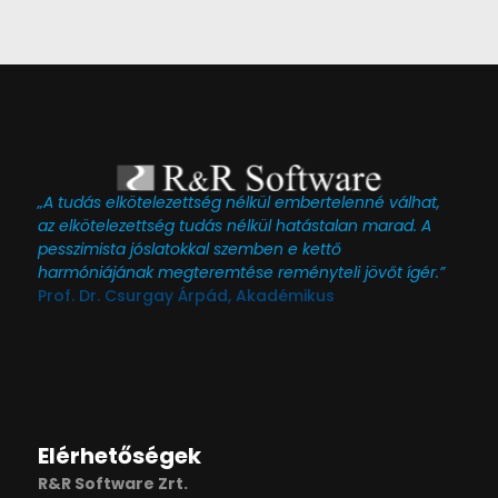
„A tudás elkötelezettség nélkül embertelenné válhat,
az elkötelezettség tudás nélkül hatástalan marad. A
pesszimista jóslatokkal szemben e kettő
harmóniájának megteremtése reményteli jövőt ígér.”
Prof. Dr. Csurgay Árpád, Akadémikus
Elérhetőségek
R&R Software Zrt.