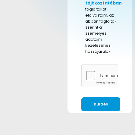
tájékoztatóban
foglaltakat
elolvastam, az
abban foglaltak
szerint a
személyes
adataim
kezeléséhez
hozzájárulok.
Küldés