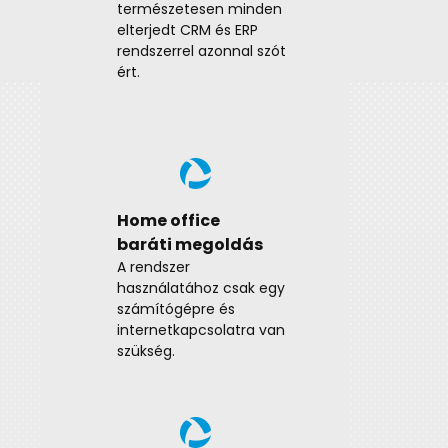
Görd
természetesen minden
ő
megr
elterjedt CRM és ERP
:
rendszerrel azonnal szót
A rend
ért.
termé
ügyfél
kialak
Beállí
vagy 
szállí
amibe
Home office
is au
kezelv
baráti megoldás
A rendszer
használatához csak egy
számítógépre és
internetkapcsolatra van
szükség.
Foly
supp
Keres