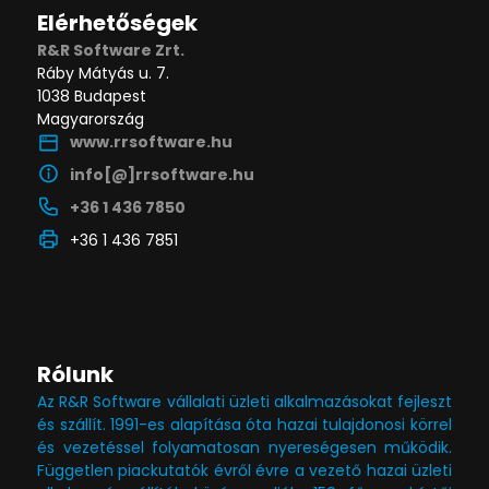
Elérhetőségek
R&R Software Zrt.
Ráby Mátyás u. 7.
1038 Budapest
Magyarország
www.rrsoftware.hu
info[@]rrsoftware.hu
+36 1 436 7850
+36 1 436 7851
Rólunk
Az R&R Software vállalati üzleti alkalmazásokat fejleszt
és szállít. 1991-es alapítása óta hazai tulajdonosi körrel
és vezetéssel folyamatosan nyereségesen működik.
Független piackutatók évről évre a vezető hazai üzleti