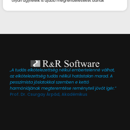
olyan ügyfeleik is újabb megrendeléseket adnak
„A tudás elkötelezettség nélkül embertelenné válhat,
az elkötelezettség tudás nélkül hatástalan marad. A
pesszimista jóslatokkal szemben e kettő
harmóniájának megteremtése reményteli jövőt ígér.”
Prof. Dr. Csurgay Árpád, Akadémikus