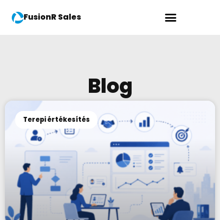
FusionR Sales
Blog
Terepi értékesítés