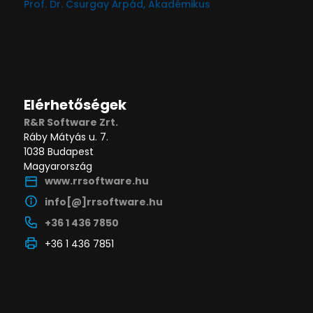
Prof. Dr. Csurgay Árpád, Akadémikus
Elérhetőségek
R&R Software Zrt.
Ráby Mátyás u. 7.
1038 Budapest
Magyarország
www.rrsoftware.hu
info[@]rrsoftware.hu
+36 1 436 7850
+36 1 436 7851