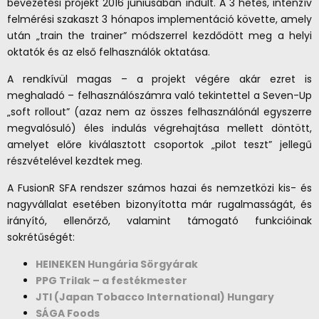
bevezetési projekt 2016 júniusában indult. A 3 hetes, intenzív
felmérési szakaszt 3 hónapos implementáció követte, amely
után „train the trainer” módszerrel kezdődött meg a helyi
oktatók és az első felhasználók oktatása.
A rendkívül magas – a projekt végére akár ezret is
meghaladó – felhasználószámra való tekintettel a Seven-Up
„soft rollout” (azaz nem az összes felhasználónál egyszerre
megvalósuló) éles indulás végrehajtása mellett döntött,
amelyet előre kiválasztott csoportok „pilot teszt” jellegű
részvételével kezdtek meg.
A FusionR SFA rendszer számos hazai és nemzetközi kis- és
nagyvállalat esetében bizonyította már rugalmasságát, és
irányító, ellenőrző, valamint támogató funkcióinak
sokrétűségét:
HEINEKEN Hungária Sörgyárak
PPG Trilak – a festékmester
JTI (Japan Tobacco International) Hungary
SÁGA Foods