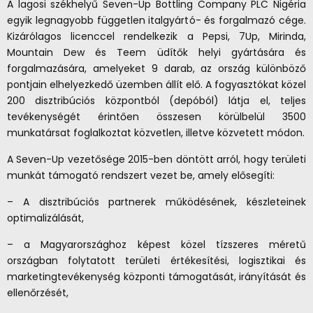
A lagosi székhelyű Seven-Up Bottling Company PLC Nigéria
egyik legnagyobb független italgyártó- és forgalmazó cége.
Kizárólagos licenccel rendelkezik a Pepsi, 7Up, Mirinda,
Mountain Dew és Teem üdítők helyi gyártására és
forgalmazására, amelyeket 9 darab, az ország különböző
pontjain elhelyezkedő üzemben állít elő. A fogyasztókat közel
200 disztribúciós központból (depóból) látja el, teljes
tevékenységét érintően összesen körülbelül 3500
munkatársat foglalkoztat közvetlen, illetve közvetett módon.
A Seven-Up vezetősége 2015-ben döntött arról, hogy területi
munkát támogató rendszert vezet be, amely elősegíti:
– A disztribúciós partnerek működésének, készleteinek
optimalizálását,
– a Magyarországhoz képest közel tízszeres méretű
országban folytatott területi értékesítési, logisztikai és
marketingtevékenység központi támogatását, irányítását és
ellenőrzését,