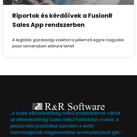
Riportok és kérdőívek a FusionR
Sales App rendszerben
A legtöbb gazdasági szektorra jellemző egyre nagyobb
piaci versenyben előnyre tehet
„A tudás elkötelezettség nélkül embertelenné válhat,
az elkötelezettség tudás nélkül hatástalan marad. A
pesszimista jóslatokkal szemben e kettő
harmóniájának megteremtése reményteli jövőt ígér.”