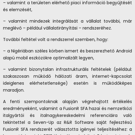
– valamint a területen elérhető piaci információ begyűjtését
és elemzését,
– valamint mindezek integrálását a vállalat további, már
meglévő – például vállalatirányítási – rendszeréhez.
További feltétel volt a rendszerrel szemben, hogy:
– a Nigériában széles körben ismert és beszerezhető Android
alapú mobil eszközökre optimalizált legyen,
– valamint bizonytalan infrastrukturális feltételek (például:
szakaszosan működő hálózati áram, internet-kapcsolat
ideiglenes elérhetetlensége) esetén is működőképes
maradjon.
A fenti szempontoknak alapján végrehajtott értékelés
eredményeként, valamint a FusionR SFA hazai és nemzetközi
italgyártói és italnagykereskedelmi referenciáira való
tekintettel a Seven-Up az R&R Software saját fejlesztésű
FusionR SFA rendszerét választotta igényei teljesítéséhez: a