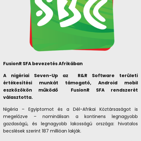
FusionR SFA bevezetés Afrikában
A nigériai Seven-Up az R&R Software területi
értékesítési munkát támogató, Android mobil
eszközökön működő FusionR SFA rendszerét
választotta.
Nigéria – Egyiptomot és a Dél-Afrikai Köztársaságot is
megelőzve – nominálisan a kontinens legnagyobb
gazdaságú, és legnagyobb lakosságú országa: hivatalos
becslések szerint 187 millióan lakják.