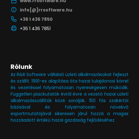
www.rrsoftware.hu
info[@]rrsoftware.hu
+36 1 436 7850
+36 1 436 7851
Rólunk
Az R&R Software vállalati üzleti alkalmazásokat fejleszt
és szállít. 1991-es alapítása óta hazai tulajdonosi körrel
és vezetéssel folyamatosan nyereségesen működik.
Független piackutatók évről évre a vezető hazai üzleti
alkalmazásszállítók közé sorolják. 150 fős szakértői
bázisával és folyamatosan növekvő
exportmutatójával sikeresen járul hozzá a magas
hozzáadott értékű hazai gazdaság fejlődéséhez.