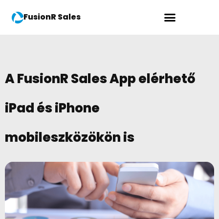
FusionR Sales
A FusionR Sales App elérhető
iPad és iPhone
mobileszközökön is