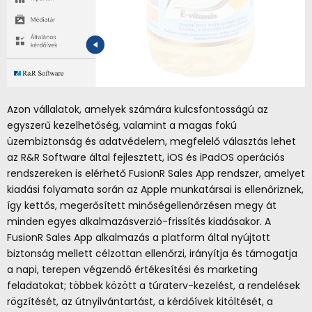
Azon vállalatok, amelyek számára kulcsfontosságú az
egyszerű kezelhetőség, valamint a magas fokú
üzembiztonság és adatvédelem, megfelelő választás lehet
az R&R Software által fejlesztett, iOS és iPadOS operációs
rendszereken is elérhető FusionR Sales App rendszer, amelyet
kiadási folyamata során az Apple munkatársai is ellenőriznek,
így kettős, megerősített minőségellenőrzésen megy át
minden egyes alkalmazásverzió-frissítés kiadásakor. A
FusionR Sales App alkalmazás a platform által nyújtott
biztonság mellett célzottan ellenőrzi, irányítja és támogatja
a napi, terepen végzendő értékesítési és marketing
feladatokat; többek között a túraterv-kezelést, a rendelések
rögzítését, az útnyilvántartást, a kérdőívek kitöltését, a