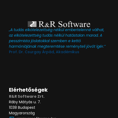
„A tudás elkötelezettség nélkül embertelenné válhat,
az elkötelezettség tudás nélkül hatástalan marad. A
pesszimista jóslatokkal szemben e kettő
harmóniájának megteremtése reményteli jövőt ígér.”
Prof. Dr. Csurgay Árpád, Akadémikus
Elérhetőségek
R&R Software Zrt.
Ráby Mátyás u. 7.
1038 Budapest
Magyarország