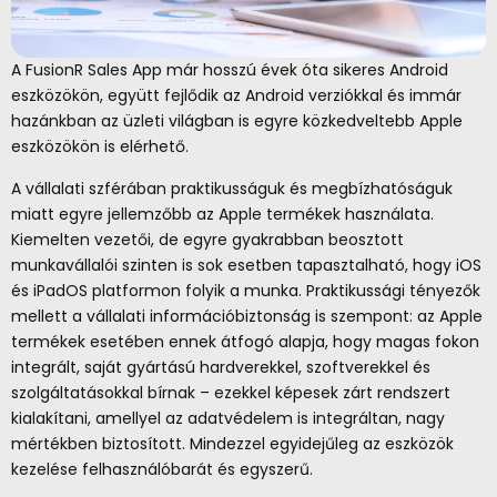
A FusionR Sales App már hosszú évek óta sikeres Android
eszközökön, együtt fejlődik az Android verziókkal és immár
hazánkban az üzleti világban is egyre közkedveltebb Apple
eszközökön is elérhető.
A vállalati szférában praktikusságuk és megbízhatóságuk
miatt egyre jellemzőbb az Apple termékek használata.
Kiemelten vezetői, de egyre gyakrabban beosztott
munkavállalói szinten is sok esetben tapasztalható, hogy iOS
és iPadOS platformon folyik a munka. Praktikussági tényezők
mellett a vállalati információbiztonság is szempont: az Apple
termékek esetében ennek átfogó alapja, hogy magas fokon
integrált, saját gyártású hardverekkel, szoftverekkel és
szolgáltatásokkal bírnak – ezekkel képesek zárt rendszert
kialakítani, amellyel az adatvédelem is integráltan, nagy
mértékben biztosított. Mindezzel egyidejűleg az eszközök
kezelése felhasználóbarát és egyszerű.