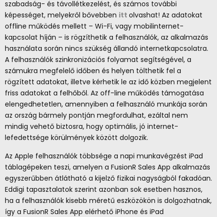
szabadság- és távollétkezelést, és számos további
képességet, melyekről bővebben
itt
olvashat! Az adatokat
offline működés mellett – Wi-Fi, vagy mobilinternet-
kapcsolat híján – is rögzíthetik a felhasználók, az alkalmazás
használata során nincs szükség állandó internetkapcsolatra.
A felhasználók szinkronizációs folyamat segítségével, a
számukra megfelelő időben és helyen tölthetik fel a
rögzített adatokat, illetve kérhetik le az idő közben megjelent
friss adatokat a felhőből. Az off-line működés támogatása
elengedhetetlen, amennyiben a felhasználó munkája során
az ország bármely pontján megfordulhat, ezáltal nem
mindig vehető biztosra, hogy optimális, jó internet-
lefedettsége körülmények között dolgozik.
Az Apple felhasználók többsége a napi munkavégzést iPad
táblagépeken teszi, amelyen a FusionR Sales App alkalmazás
egyszerűbben átlátható a kijelző fizikai nagyságból fakadóan.
Eddigi tapasztalatok szerint azonban sok esetben hasznos,
ha a felhasználók kisebb méretű eszközökön is dolgozhatnak,
így a FusionR Sales App elérhető iPhone és iPad