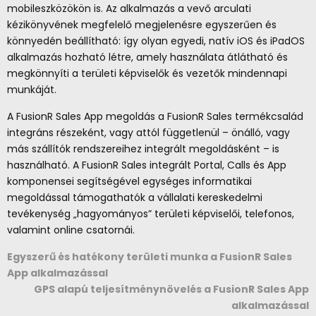
mobileszközökön is. Az alkalmazás a vevő arculati
kézikönyvének megfelelő megjelenésre egyszerűen és
könnyedén beállítható: így olyan egyedi, natív iOS és iPadOS
alkalmazás hozható létre, amely használata átlátható és
megkönnyíti a területi képviselők és vezetők mindennapi
munkáját.
A FusionR Sales App megoldás a FusionR Sales termékcsalád
integráns részeként, vagy attól függetlenül – önálló, vagy
más szállítók rendszereihez integrált megoldásként – is
használható. A FusionR Sales integrált Portal, Calls és App
komponensei segítségével egységes informatikai
megoldással támogathatók a vállalati kereskedelmi
tevékenység „hagyományos” területi képviselői, telefonos,
valamint online csatornái.
Egyszerű és hatékony területi munka a FusionR Sales
App alkalmazással
GPS alapú teljesítménynövelés a FusionR Sales App
alkalmazással