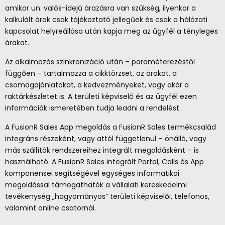
amikor un. valós-idejű árazásra van szükség, ilyenkor a
kalkulált árak csak tájékoztató jellegűek és csak a hálózati
kapcsolat helyreállása után kapja meg az ügyfél a tényleges
árakat.
Az alkalmazás szinkronizáció után – paraméterezéstől
függően – tartalmazza a cikktörzset, az árakat, a
csomagajánlatokat, a kedvezményeket, vagy akár a
raktárkészletet is. A területi képviselő és az ügyfél ezen
információk ismeretében tudja leadni a rendelést.
A FusionR Sales App megoldás a FusionR Sales termékcsalád
integráns részeként, vagy attól függetlenül – önálló, vagy
más szállítók rendszereihez integrált megoldásként – is
használható. A FusionR Sales integrált Portal, Calls és App
komponensei segítségével egységes informatikai
megoldással támogathatók a vállalati kereskedelmi
tevékenység „hagyományos” területi képviselői, telefonos,
valamint online csatornái.