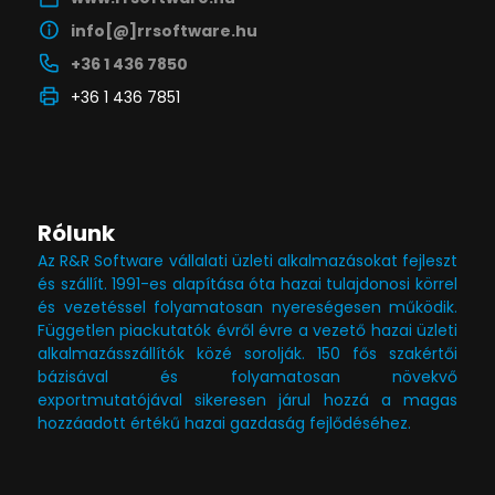
info[@]rrsoftware.hu
+36 1 436 7850
+36 1 436 7851
Rólunk
Az R&R Software vállalati üzleti alkalmazásokat fejleszt
és szállít. 1991-es alapítása óta hazai tulajdonosi körrel
és vezetéssel folyamatosan nyereségesen működik.
Független piackutatók évről évre a vezető hazai üzleti
alkalmazásszállítók közé sorolják. 150 fős szakértői
bázisával és folyamatosan növekvő
exportmutatójával sikeresen járul hozzá a magas
hozzáadott értékű hazai gazdaság fejlődéséhez.