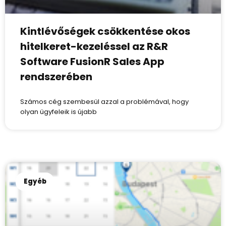
Kintlévőségek csökkentése okos
hitelkeret-kezeléssel az R&R
Software FusionR Sales App
rendszerében
Számos cég szembesül azzal a problémával, hogy
olyan ügyfeleik is újabb
Egyéb