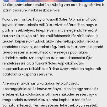
Az élet számtalan területén szükség van arra, hogy off-line is
számíthassunk mobil eszközeinkre.
Különösen fontos, hogy a FusionR Sales APp használható
legyen internetelérés nélkül is, mivel előfordulhat, hogy a
partner székhelyén, telephelyén nincs elegendő térerő. A
FusionR Sales App off-line működésének köszönhetően a
területi képviselők tudnak aktív internetkapcsolat nélkül is
rendelést felvenni, adatokat rögzíteni, ezáltal nem elegendő
térerő esetén is elkerülhető a felesleges papíralapú
adminisztráció. Amennyiben az internetkapcsolat újra
rendelkezésre áll, a FusionR Sales App alkalmazás
automatikusan felküldi az off-line üzemmódban regisztrált
adatokat a központi szerverre.
A rendszer alkalmas a korábban letöltött árak,
csomagajánlatok és kedvezmények alapján egy rendelés
értékének kalkulálására is off-line működés esetén, így a
megrendelő azonnal visszajelzést kaphat a rendelése
várható értékéről. Természetesen lehetnek olyan esetek,