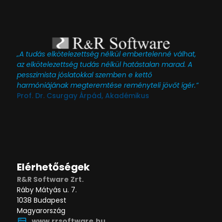
„A tudás elkötelezettség nélkül embertelenné válhat,
az elkötelezettség tudás nélkül hatástalan marad. A
pesszimista jóslatokkal szemben e kettő
harmóniájának megteremtése reményteli jövőt ígér.”
Prof. Dr. Csurgay Árpád, Akadémikus
Elérhetőségek
R&R Software Zrt.
Ráby Mátyás u. 7.
1038 Budapest
Magyarország
www.rrsoftware.hu