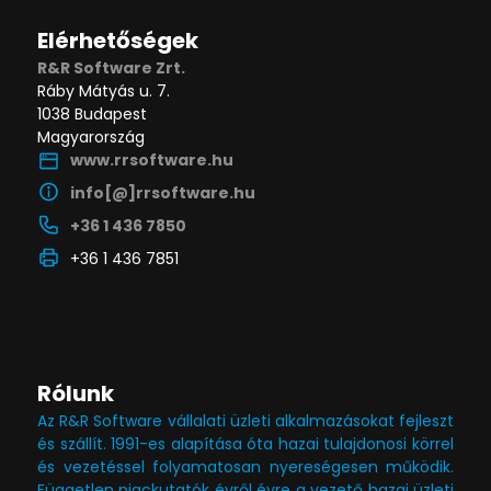
Elérhetőségek
R&R Software Zrt.
Ráby Mátyás u. 7.
1038 Budapest
Magyarország
www.rrsoftware.hu
info[@]rrsoftware.hu
+36 1 436 7850
+36 1 436 7851
Rólunk
Az R&R Software vállalati üzleti alkalmazásokat fejleszt
és szállít. 1991-es alapítása óta hazai tulajdonosi körrel
és vezetéssel folyamatosan nyereségesen működik.
Független piackutatók évről évre a vezető hazai üzleti