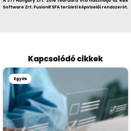
A JTI Hungary Zrt. 2016 februára óta használja az R&R
Software Zrt. FusionR SFA területi képviselői rendszerét.
Kapcsolódó cikkek
Egyéb