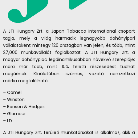
A JTI Hungary Zrt. a Japan Tobacco International csoport
tagja, mely a világ harmadik legnagyobb dohányipari
vállalataként mintegy 120 országban van jelen, és több, mint
27,000 munkavállalót foglalkoztat. A JTI Hungary Zrt. a
magyar dohánypiac legdinamikusabban növekvő szereplője:
mára már több, mint 10% feletti részesedést tudhat
magáénak. Kínálatában számos, vezető nemzetközi
márka megtalálható:
– Camel
– Winston
– Benson & Hedges
– Glamour
– LD
A JTI Hungary Zrt. területi munkatársakat is alkalmaz, akik a