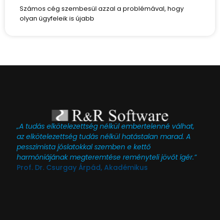
Számos cég szembesül azzal a problémával, hogy
olyan ügyfeleik is újabb
„A tudás elkötelezettség nélkül embertelenné válhat,
az elkötelezettség tudás nélkül hatástalan marad. A
pesszimista jóslatokkal szemben e kettő
harmóniájának megteremtése reményteli jövőt ígér.”
Prof. Dr. Csurgay Árpád, Akadémikus