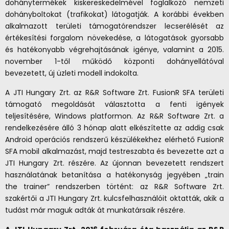
dohánytermékek kiskereskedelmével foglalkozó nemzeti
dohányboltokat (trafikokat) látogatják. A korábbi években
alkalmazott területi támogatórendszer lecserélését az
értékesítési forgalom növekedése, a látogatások gyorsabb
és hatékonyabb végrehajtásának igénye, valamint a 2015.
november 1-től működő központi dohányellátóval
bevezetett, új üzleti modell indokolta.
A JTI Hungary Zrt. az R&R Software Zrt. FusionR SFA területi
támogató megoldását választotta a fenti igények
teljesítésére, Windows platformon. Az R&R Software Zrt. a
rendelkezésére álló 3 hónap alatt elkészítette az addig csak
Android operációs rendszerű készülékekhez elérhető FusionR
SFA mobil alkalmazást, majd testreszabta és bevezette azt a
JTI Hungary Zrt. részére. Az újonnan bevezetett rendszert
használatának betanítása a hatékonyság jegyében „train
the trainer” rendszerben történt: az R&R Software Zrt.
szakértői a JTI Hungary Zrt. kulcsfelhasználóit oktatták, akik a
tudást már maguk adták át munkatársaik részére.