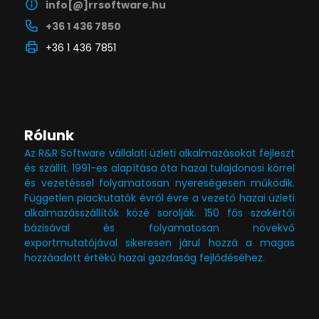
info[@]rrsoftware.hu
+36 1 436 7850
+36 1 436 7851
Rólunk
Az R&R Software vállalati üzleti alkalmazásokat fejleszt
és szállít. 1991-es alapítása óta hazai tulajdonosi körrel
és vezetéssel folyamatosan nyereségesen működik.
Független piackutatók évről évre a vezető hazai üzleti
alkalmazásszállítók közé sorolják. 150 fős szakértői
bázisával és folyamatosan növekvő
exportmutatójával sikeresen járul hozzá a magas
hozzáadott értékű hazai gazdaság fejlődéséhez.