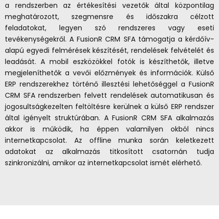
a rendszerben az értékesítési vezetők által központilag
meghatározott, szegmensre és időszakra célzott
feladatokat, legyen szó rendszeres vagy eseti
tevékenységekről. A FusionR CRM SFA támogatja a kérdőív-
alapú egyedi felmérések készítését, rendelések felvételét és
leadását. A mobil eszközökkel fotók is készíthetők, illetve
megjeleníthetők a vevői előzmények és információk. Külső
ERP rendszerekhez történő illesztési lehetőséggel a FusionR
CRM SFA rendszerben felvett rendelések automatikusan és
jogosultságkezelten feltöltésre kerülnek a külső ERP rendszer
által igényelt struktúrában. A FusionR CRM SFA alkalmazás
akkor is működik, ha éppen valamilyen okból nincs
internetkapcsolat. Az offline munka során keletkezett
adatokat az alkalmazás titkosított csatornán tudja
szinkronizálni, amikor az internetkapcsolat ismét elérhető.