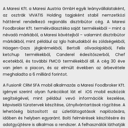
A Maresi Kft. a Maresi Austria GmbH egyik leányvállalataként,
az osztrák VIVATIS Holding tagjaként stabil nemzetközi
háttérrel rendelkező regionális disztribútor cég. A Maresi
Foodbroker Kft. termékválasztéka saját termékekből – mint a
névadó márkából, a Maresi kávétejből – valamint disztribútor
márkákból, mint például az Iglo halrudakból és zöldségekből,
Häagen-Dazs jégkrémekből, Bertolli olívaolajokból, Felix
ketchup termékekből, Canderel édesítőszerből, Chef
ecetekből, és további FMCG termékekből áll. A cég 30 éve
van jelen a piacon, és az elmúlt években az árbevétele
meghaladta a 6 milliárd forintot.
A FusionR CRM SFA mobil alkalmazás a Maresi Foodbroker Kft.
igényei szerint olyan funkciókat lát el iOS mobil eszközök
segítségével, mint például vevő információk kezelése,
képviselői túratervek készítése, útnyilvántartások rögzítése. A
lehetőség biztosított az üzletlátogatások naplózására,
időben és helyben egyaránt. Bolti felmérések készítésére és
adatgyűjtésre is alkalmas a rendszer. A felhasználók láthatják