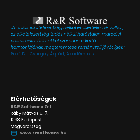
„A tudás elkötelezettség nélkül embertelenné válhat,
az elkötelezettség tudás nélkül hatástalan marad. A
pesszimista jóslatokkal szemben e kettő
harmóniájának megteremtése reményteli jövőt ígér.”
Prof. Dr. Csurgay Árpád, Akadémikus
Elérhetőségek
R&R Software Zrt.
Ráby Mátyás u. 7.
1038 Budapest
Magyarország
www.rrsoftware.hu