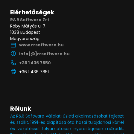
Elérhetőségek
R&R Software Zrt.
Ráby Mátyás u. 7.
1038 Budapest
Magyarország
www.rrsoftware.hu
info[@]rrsoftware.hu
+36 1 436 7850
+36 1 436 7851
Rólunk
Az R&R Software vállalati üzleti alkalmazásokat fejleszt
és szállít. 1991-es alapítása óta hazai tulajdonosi körrel
és vezetéssel folyamatosan nyereségesen működik.