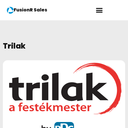
FusionR Sales
Trilak