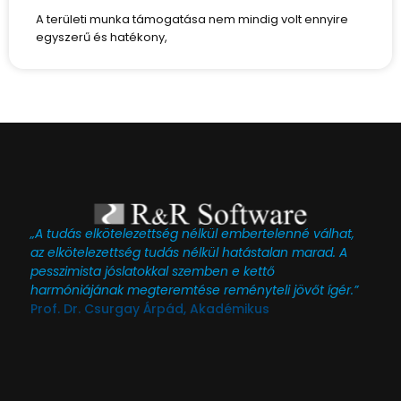
A területi munka támogatása nem mindig volt ennyire
egyszerű és hatékony,
„A tudás elkötelezettség nélkül embertelenné válhat,
az elkötelezettség tudás nélkül hatástalan marad. A
pesszimista jóslatokkal szemben e kettő
harmóniájának megteremtése reményteli jövőt ígér.”
Prof. Dr. Csurgay Árpád, Akadémikus