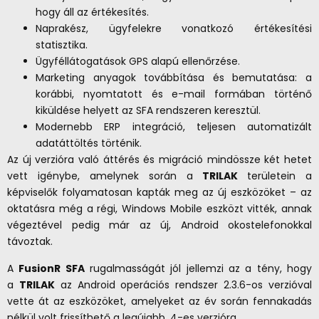
hogy áll az értékesítés.
Naprakész, ügyfelekre vonatkozó értékesítési
statisztika.
Ügyféllátogatások GPS alapú ellenőrzése.
Marketing anyagok továbbítása és bemutatása: a
korábbi, nyomtatott és e-mail formában történő
kiküldése helyett az SFA rendszeren keresztül.
Modernebb ERP integráció, teljesen automatizált
adatáttöltés történik.
Az új verzióra való áttérés és migráció mindössze két hetet
vett igénybe, amelynek során a
TRILAK
területein a
képviselők folyamatosan kapták meg az új eszközöket – az
oktatásra még a régi, Windows Mobile eszközt vitték, annak
végeztével pedig már az új, Android okostelefonokkal
távoztak.
A
FusionR SFA
rugalmasságát jól jellemzi az a tény, hogy
a
TRILAK
az Android operációs rendszer 2.3.6-os verzióval
vette át az eszközöket, amelyeket az év során fennakadás
nélkül volt frissíthető a legújabb, 4-es verzióra.