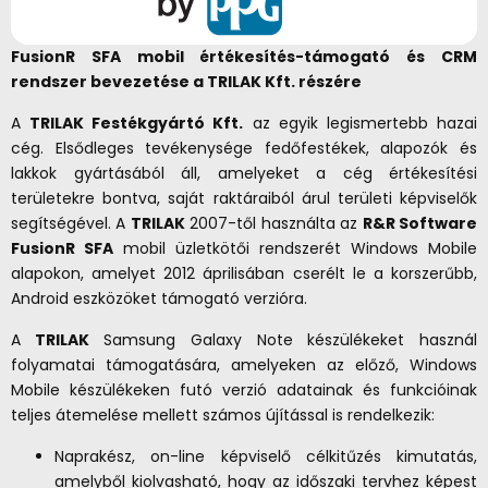
FusionR SFA mobil értékesítés-támogató és CRM
rendszer bevezetése a TRILAK Kft. részére
A
TRILAK Festékgyártó Kft.
az egyik legismertebb hazai
cég. Elsődleges tevékenysége fedőfestékek, alapozók és
lakkok gyártásából áll, amelyeket a cég értékesítési
területekre bontva, saját raktáraiból árul területi képviselők
segítségével. A
TRILAK
2007-től használta az
R&R Software
FusionR SFA
mobil üzletkötői rendszerét Windows Mobile
alapokon, amelyet 2012 áprilisában cserélt le a korszerűbb,
Android eszközöket támogató verzióra.
A
TRILAK
Samsung Galaxy Note készülékeket használ
folyamatai támogatására, amelyeken az előző, Windows
Mobile készülékeken futó verzió adatainak és funkcióinak
teljes átemelése mellett számos újítással is rendelkezik:
Naprakész, on-line képviselő célkitűzés kimutatás,
amelyből kiolvasható, hogy az időszaki tervhez képest